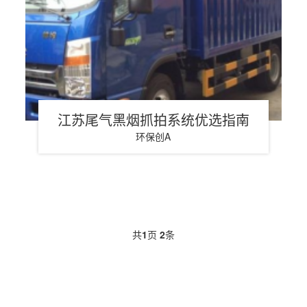
江苏尾气黑烟抓拍系统优选指南
环保创A
共
1
页
2
条