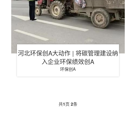
河北环保创A大动作 | 将碳管理建设纳
入企业环保绩效创A
环保创A
共
1
页
2
条