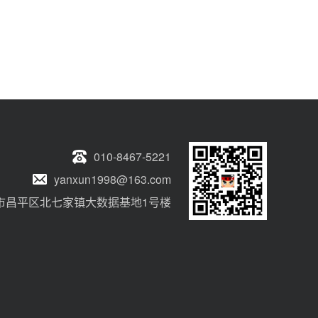
010-8467-5221
yanxun1998@163.com
市昌平区北七家镇大数据基地1号楼