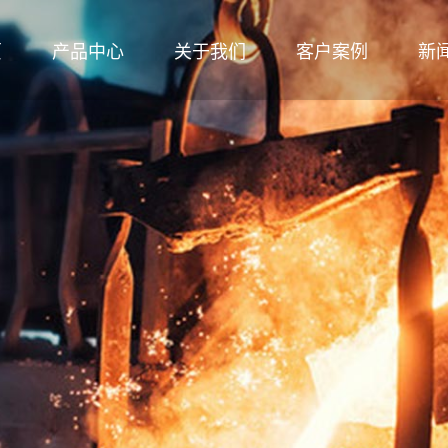
页
产品中心
关于我们
客户案例
新