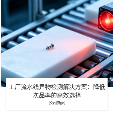
工厂流水线异物检测解决方案：降低
次品率的高效选择
公司新闻