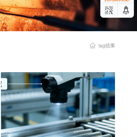
155-1005-1527
tag结果