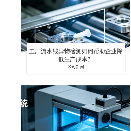
工厂流水线异物检测如何帮助企业降
低生产成本？
公司新闻