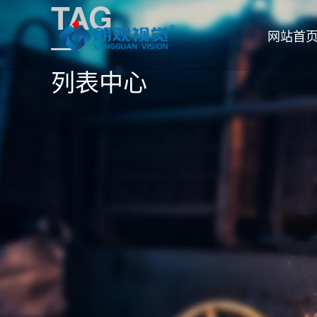
TAG
网站首
列表中心