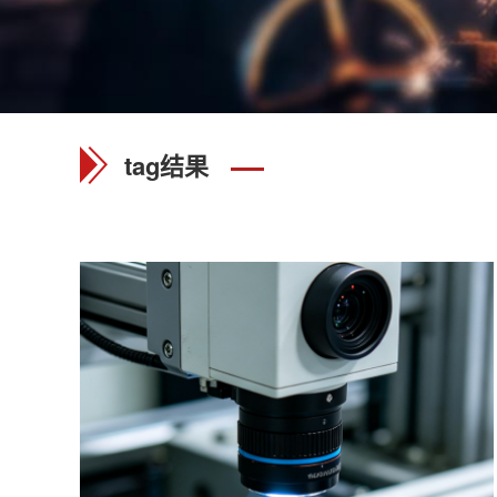
tag结果