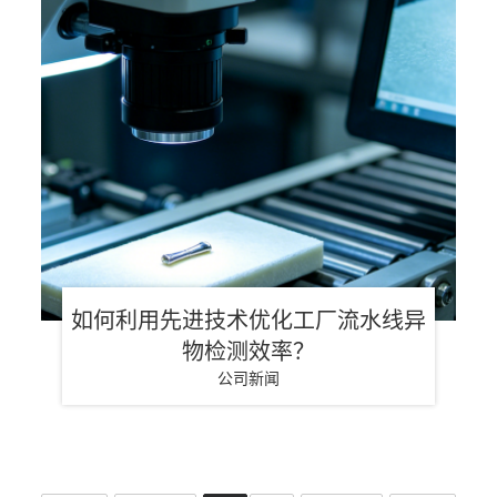
如何利用先进技术优化工厂流水线异
物检测效率？
公司新闻