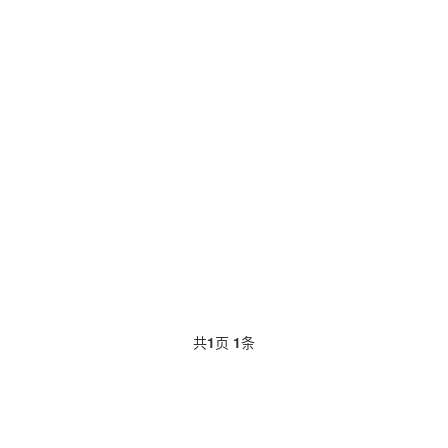
共
1
页
1
条