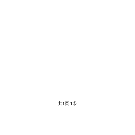
共
1
页
1
条