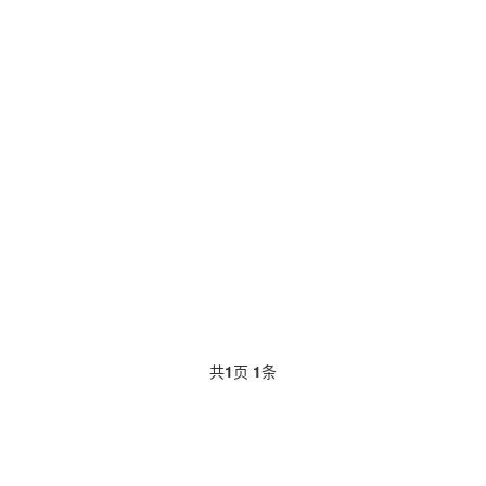
共
1
页
1
条