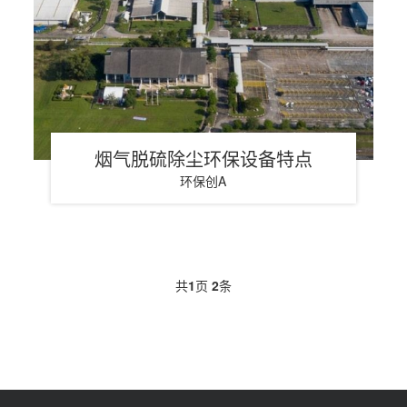
烟气脱硫除尘环保设备特点
环保创A
共
1
页
2
条