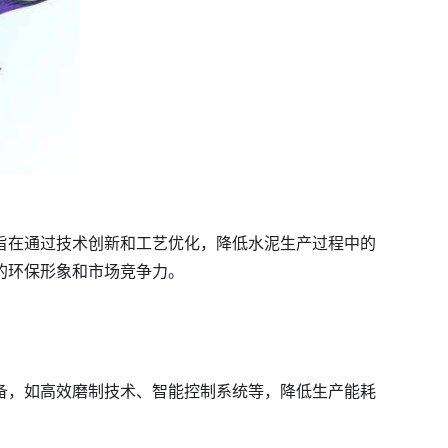
旨在通过技术创新和工艺优化，降低水泥生产过程中的
的环保形象和市场竞争力。
备，如高效磨制技术、智能控制系统等，降低生产能耗