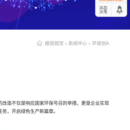
155-1005-1527
朗观视觉
>
新闻中心
>
环保创A
的改造不仅是响应国家环保号召的举措，更是企业实现
任务，开启绿色生产新篇章。