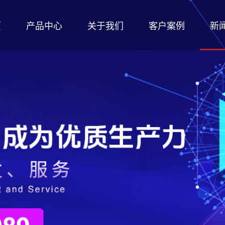
页
产品中心
关于我们
客户案例
新