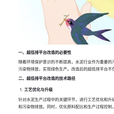
一、超低排平台改造的必要性
随着环境保护意识的不断提高，水泥行业作为重要的
污染物排放，实现绿色生产。改造后的超低排平台不
二、超低排平台改造的技术路径
工艺优化与升级
针对水泥生产过程中的关键环节，进行工艺优化和升
和污染物排放。同时，优化原料配比和生产过程控制