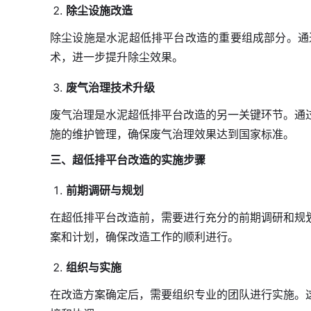
除尘设施改造
除尘设施是水泥超低排平台改造的重要组成部分。通
术，进一步提升除尘效果。
废气治理技术升级
废气治理是水泥超低排平台改造的另一关键环节。通
施的维护管理，确保废气治理效果达到国家标准。
三、超低排平台改造的实施步骤
前期调研与规划
在超低排平台改造前，需要进行充分的前期调研和规
案和计划，确保改造工作的顺利进行。
组织与实施
在改造方案确定后，需要组织专业的团队进行实施。