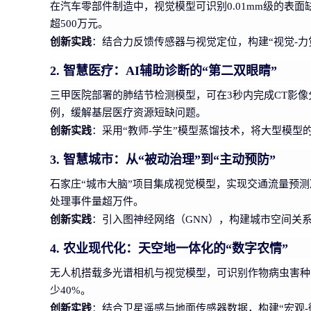
在汽车零部件制造中，视觉模型可识别0.01mm级的表面
超500万元。
创新实践
：结合力反馈传感器与视觉定位，构建“视觉-
2. 智慧医疗：AI辅助诊断的“第二双眼睛”
三甲医院部署的肺结节检测模型，可在3秒内完成CT影
例，缓解基层医疗资源短缺问题。
创新实践
：采用“教师-学生”模型蒸馏技术，将大型模
3. 智慧城市：从“被动治理”到“主动预防”
石家庄“城市大脑”项目集成视觉模型，实现交通流量预测
处理事件量超万件。
创新实践
：引入图神经网络（GNN），构建城市空间关
4. 农业现代化：天空地一体化的“数字农情”
无人机搭载多光谱相机与视觉模型，可识别作物病虫害种
少40%。
创新实践
：结合卫星遥感与地面传感器数据，构建“宏观