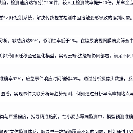
缺陷，检测速度达每分钟200件，较人工检测效率提升20倍。某车企应用
力觉”闭环控制系统，解决传统视觉检测中因接触变形导致的误判问题
像分析，敏感度达99%，假阴性率低于1%。在糖尿病视网膜病变筛
型的诊断知识迁移至轻量化模型，实现云端-边缘端协同部署，满足不
准确率92%，应急事件响应时间缩短40%。通过分析摄像头数据，
系图谱，实现事件关联分析与趋势预测，例如通过分析早高峰拥堵点
类与严重程度，指导精准施药。在小麦赤霉病监测中，模型预测准确率
-微观”立体监测体系，解决单一数据源覆盖不足的问题，例如通过卫