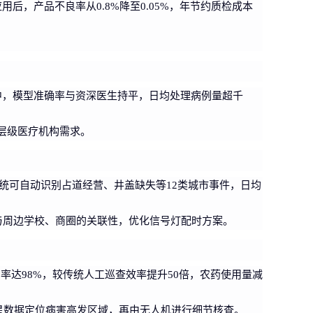
后，产品不良率从0.8%降至0.05%，年节约质检成本
。
查中，模型准确率与资深医生持平，日均处理病例量超千
同层级医疗机构需求。
系统可自动识别占道经营、井盖缺失等12类城市事件，日均
与周边学校、商圈的关联性，优化信号灯配时方案。
达98%，较传统人工巡查效率提升50倍，农药使用量减
星数据定位病害高发区域，再由无人机进行细节核查。