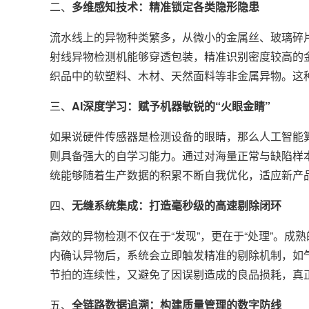
二、
多维感知技术：精准锁定各类隐形隐患
流水线上的异物种类繁多，从微小的金属丝、玻璃碎
射线异物检测机能够穿透包装，精准识别密度较高的
织品中的软塑料、木材、天然面料等非金属异物。这种
三、
AI深度学习：赋予机器敏锐的“火眼金睛”
如果说硬件传感器是检测设备的眼睛，那么人工智能
则具备强大的自学习能力。通过对海量正常与缺陷样本
统能够随着生产数据的积累不断自我优化，适应新产
四、
无缝系统集成：打造毫秒级的高速剔除闭环
高效的异物检测不仅在于“发现”，更在于“处理”。成
内确认异物后，系统会立即触发精准的剔除机制，如
节拍的连续性，又避免了因误剔造成的良品损耗，真
五、
全链路数据追溯：构建质量管理的数字防线