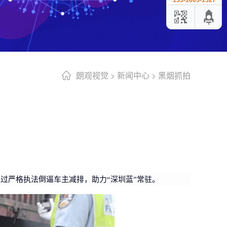
155-1005-1527
朗观视觉
>
新闻中心
>
黑烟抓拍
过严格执法倒逼车主减排，助力“深圳蓝”常驻。