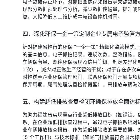
电子数据存证环节，对抓拍图像视频报告等关键数据
现部分数据预处理与分析，减少数据传输量，提升响
复，大幅降低人工维护成本与设备停机时间。
四、深化环保一企一策定制企业专属电子监管
针对福建省推行的环保 “一企一策” 精细化监管模
的基本信息、电子抓拍记录、违规次数、整改措施、复
车辆保有量、既往环保表现及信用等级，制定差异化电
1 次），减少对正常生产经营的干扰；对于存在多次
时推送至企业环保管理部门，联合环保部门开展专项
保养周期、尾气处理装置检修提醒）、高排放车辆淘
五、构建超低排核查复检闭环确保排放全面达
为助力福建省实现重点行业超低排放目标（如钢铁、
系。在企业超低排核查过程中，通过电子抓拍系统对
业车辆排放核查报告，作为超低排验收的重要依据。
15 个工作日）与技术标准（如尾气排放需符合国六标