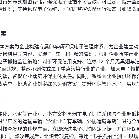
进行分布式加密存储，确保电子证据不可篡改、可追溯，提升监
应速度；支持远程电子运维，可实时监控设备运行状态（如镜头
方案
式，本方案为企业构建专属的车辆环保电子管理体系。为企业建立
检结果等内容，实现 “一车一档” 精准管理。根据企业所属行
子抓拍监管策略：对于环保信用良好、连续 12 个月无黑烟车
车辆违规、整改不到位或属于重点污染行业的企业，加大电子抓拍
约谈，督促企业落实环保主体责任。同时，系统为企业提供环保
汰清单，协助企业制定绿色运输方案，提升环保管理水平，实现
标
焦化、水泥等行业），本方案将黑烟车电子抓拍系统与企业超低
进出厂区的运输车辆（含企业自有车辆、外协运输车辆）进行全
对核查发现的违规车辆，立即通过电子抓拍固定证据，并由环保部
准）。整改完成后，组织专项复检，采用 “电子抓拍监测 + 现