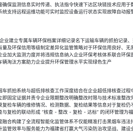
接确保监测信息实时传递、执法指令快速下达区块链技术应用于
系统支持远程运维功能可实时监控设备运行状态实现故障自动报
案为企业建立专属车辆环保档案详细记录名下运输车辆的抓拍记录
有量及环保信用等级制定差异化监管策略对于环保信用良好、无
企业加大监测力度并将违规信息纳入企业环保考核体系联合环保
车辆淘汰方案助力企业提升环保管理水平实现绿色生产
烟车抓拍系统与超低排核查工作深度结合在企业超低排核查过程
即固定证据并责令企业限期整改明确整改时限与技术标准整改完成后
录复检车辆的维修情况、检测数据、复检结果等信息对于复检仍
检的联动形成 “核查 - 整改 - 复检 - 达标” 的闭环管
度融合构建了全流程智能化监管体系不仅能精准打击黑烟车违法
升监管效率与服务能力为福建省打赢大气污染防治攻坚战、建设