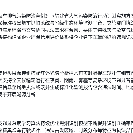
动车排气污染防治条例》《福建省大气污染防治行动计划实施方
保标准将黑烟车抓拍系统与省级生态环境监测平台、交管部门执
范满足环保与交管协同执法需求在台风、暴雨等特殊天气及空气
接福建省企业环保信用评价体系将企业名下车辆的抓拍违规记录与
双镜头摄像模组搭配红外光谱分析技术可实时捕捉车辆排气细节
统支持全天候稳定运行在夜间、阴雨、雾霾等复杂环境下通过智
警信息至属地执法终端并生成标准化监测报告包含违法时间、地
便于开展溯源分析
技通过深度学习算法持续优化黑烟识别模型不断提升识别准确率
挖掘黑烟车行驶规律、违法高发区域、时段分布等特征为执法部