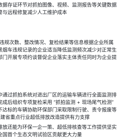
数据存证环节对抓拍图像、视频、监测报告等关键数据
警与远程修复减少人工维护成本
、违规次数、整改情况、复检结果等信息根据企业所属
黑烟车违规记录的企业适当降低监测频次减少对正常生
部门开展专项约谈督促企业落实主体责任同时为企业提
中通过抓拍系统对进出厂区的运输车辆进行全面监测排
组织专项复检采用 “抓拍监测 + 现场尾气检测” 
不达标的车辆协助环保部门采取限制行驶、责令报废等
理为福建省重点行业超低排放改造提供有力支撑
排放还能为环保一企一策、超低排核查等工作提供坚实
全国首个生态文明试验区贡献更大力量