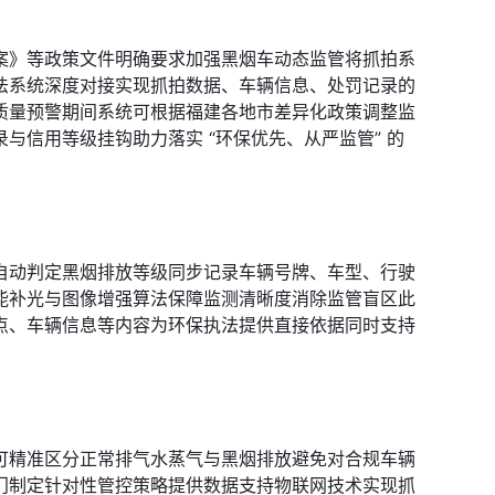
案》等政策文件明确要求加强黑烟车动态监管将抓拍系
法系统深度对接实现抓拍数据、车辆信息、处罚记录的
质量预警期间系统可根据福建各地市差异化政策调整监
信用等级挂钩助力落实 “环保优先、从严监管” 的
自动判定黑烟排放等级同步记录车辆号牌、车型、行驶
能补光与图像增强算法保障监测清晰度消除监管盲区此
点、车辆信息等内容为环保执法提供直接依据同时支持
可精准区分正常排气水蒸气与黑烟排放避免对合规车辆
门制定针对性管控策略提供数据支持物联网技术实现抓