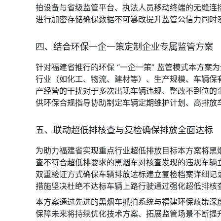
拍设备与省级监管平台、执法人员移动终端的无缝连
进行加密存储确保数据不可篡改提升监管公信力同时
四、结合环保一企一策定制企业专属监管方案
针对福建省推行的环保 “一企一策” 监管模式本方
行业（如化工、物流、建材等）、生产规模、车辆保
产经营的干扰对于多次出现车辆违规、整改不到位的
供环保合规指导协助制定车辆定期维护计划、高排放
五、联动超低排核查与复检确保排放全面达标
为助力福建省实现重点行业超低排放目标本方案将黑
查不符合超低排要求的黑烟车对核查发现的违规车辆立
双重验证方式确保车辆排放达标建立复检档案详细记
措施坚决杜绝不达标车辆上路行驶通过强化超低排核查与复
本方案通过先进的黑烟车抓拍系统与福建环保政策深
保障未来将持续优化技术方案、拓展监管场景不断提