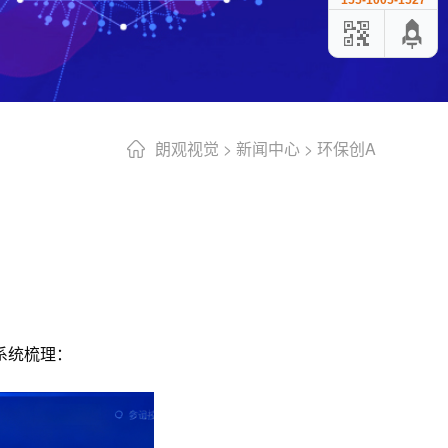
155-1005-1527
朗观视觉
>
新闻中心
>
环保创A
系统梳理：